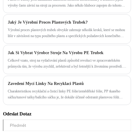
výroby často závisí na stroji za procesem. Jako někdo hluboce zapojen do tohoto
odvětví se chci podělit o své poznatky o tom, proč výrobní linka plastových potrubí
není jen nástrojem, ale klíčovým hnacím motorem úspěchu.
Jaký Je Výrobní Proces Plastových Trubek?
​Výrobní proces plastových trubek obvykle zahrnuje několik kroků, které se mohou
lišit v závislosti na typu použitého plastu a specifických požadavcích konečného
produktu. Zde je však obecný přehled výrobního procesu plastových trubek:
Jak Si Vybrat Výrobce Stroje Na Výrobu PE Trubek
Celkově vzato, stroj na vytlačování plastů způsobil revoluci ve zpracovatelském
průmyslu tím, že výrobu zrychlil, zefektivnil a byl šetrnější k životnímu prostředí.
Vzhledem k tomu, že technologie pokračuje vpřed, bude zajímavé sledovat, jak tato
technologie nadále utváří budoucnost výroby.
Zavedení Mycí Linky Na Recyklaci Plastů
Charakteristikou recyklační a čisticí linky PE fólie/zemědělské fólie, PP tkaného
sáčku/tunové tašky/balícího sáčku je, že dokáže účinně odstranit plastovou fólii
obsahující sediment.
Odeslat Dotaz