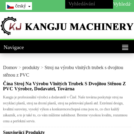
český
Navigace
Domov
>
produkty
>
Stroj na výrobu vlnitých trubek s dvojitou
stěnou z PVC
Čína Stroj Na Výrobu Vlnitých Trubek S Dvojitou Stěnou Z
PVC Výrobce, Dodavatel, Továrna
Kangju je profesionální výrobci a dodavatelé v Číně. Naše továrna poskytuje stroj na
recyklaci plastů, stroj na drcení plastů, stroj na peletování plastů atd. Extrémní design,
kvalitní suroviny, vysoký výkon a konkurenceschopná cena jsou to, co chce každý
zákazník, a to je také to, co vám můžeme nabídnout. Bereme vysokou kvalitu, rozumnou
cenu a perfektní servis.
Související Produkty