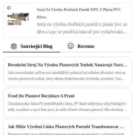
různých oblastech a slouží jako náhrada za
materiálů. Materiál, který má být rozmělněn, je
Stroj Na Výrobu Dveřních Panelů WPC Z Plastu PVC
betonové a železné potrubí. Jeho popularita
přiváděn středem vertikálně namontovaného
Dřeva
pramení z jeho snadného připojení, jednoduché
stacionárního brusného kotouče, který se
Stroj na výrobu dveřních panelů z plastu pvc ze
instalace příslušenství a spolehlivé kvality.
soustředně otáčí s vysokorychlostně rotujícím
dřeva wpc se používá hlavně pro vytlačování
kotoučem stejné velikosti. Vzhledem k tomu, že
šířky dveří a okenních desek WPC. Výrobní
odstředivá síla pohání materiál skrz mlecí zónu,
Související Blog
Recenze
linka na výrobu dveřních a okenních desek
je výsledný prášek účinně shromažďován
WPC zahrnuje následující hlavní části: kónický
systémem dmychadla a cyklonu. V závislosti na
dvoušnekový extrudér, vakuový formovací stůl,
Revoluční Stroj Na Výrobu Plastových Trubek Nastavuje Nové Průmyslové Standardy
konkrétních potřebách mohou být tyto stroje
spaří chladicí nádrž, stroj na odtah desek, stroj
Jako pozoruhodný průlom pro plastikářský průmysl byl odhalen převratný stroj na
vybaveny buď jednodílnými brusnými kotouči
na řezání desek, stohovač desek.
výrobu plastových trubek, který slibuje předefinování výrobního prostředí. Toto
nebo segmentovými brusnými kotouči.
špičkové zařízení, vybavené pokročilou technologií a inovativními funkcemi, nabízí
při výrobě plastových trubek bezkonkurenční účinnost, přesnost a udržitelnost.
Úvod Do Plastové Recyklace A Praní
Charakteristiky filmu PE/zemědělského filmu, PP tkané tašky/tuny tašky/balingové
tašky recyklace a mycí linie jsou, že může účinně odstranit plastový film obsahující
sediment.
Jak Může Výrobní Linka Plastových Potrubí Transformovat Můj Výrobní Proces?
Plastové trubky jsou základním kamenem moderní infrastruktury a účinnost jejich