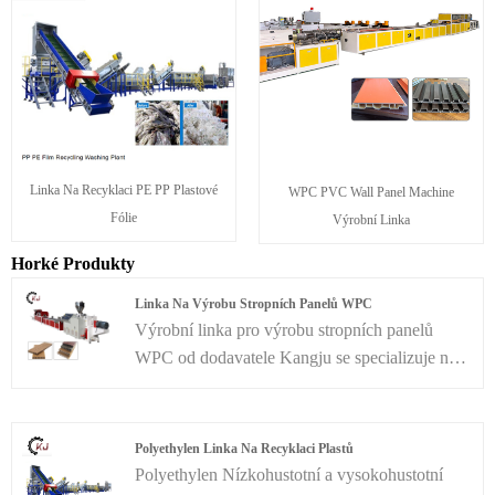
Linka Na Recyklaci PE PP Plastové
WPC PVC Wall Panel Machine
Fólie
Výrobní Linka
Horké Produkty
Linka Na Výrobu Stropních Panelů WPC
Výrobní linka pro výrobu stropních panelů
WPC od dodavatele Kangju se specializuje na
výrobu stěnových panelů z PVC, obvykle o
šířce od 250 mm do 300 mm, s různými tvary a
výškami sekcí. Povrchová úprava těchto PVC
Polyethylen Linka Na Recyklaci Plastů
stropních panelů může být vylepšena duálním
Polyethylen Nízkohustotní a vysokohustotní