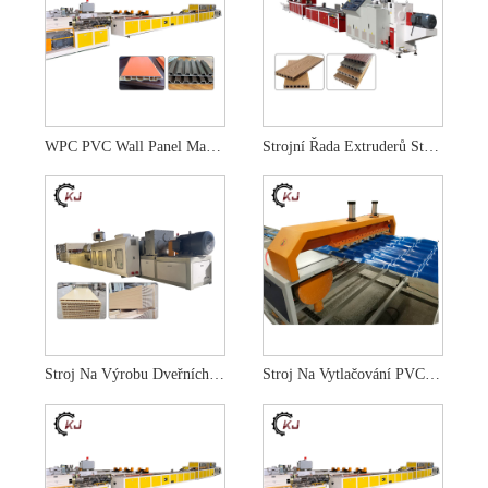
WPC PVC Wall Panel Machine Výrobní Linka
Strojní Řada Extruderů Stropních Panelů WPC PVC
Stroj Na Výrobu Dveřních Panelů WPC Z Plastu PVC Dřeva
Stroj Na Vytlačování PVC Střešních Tašek