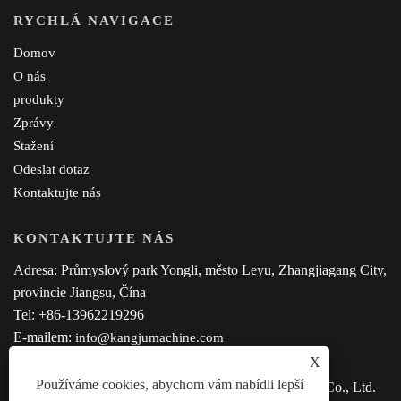
RYCHLÁ NAVIGACE
Domov
O nás
produkty
Zprávy
Stažení
Odeslat dotaz
Kontaktujte nás
KONTAKTUJTE NÁS
Adresa: Průmyslový park Yongli, město Leyu, Zhangjiagang City,
provincie Jiangsu, Čína
Tel: +86-13962219296
E-mailem:
info@kangjumachine.com
X
Používáme cookies, abychom vám nabídli lepší
Copyright © 2023 Zhangjiagang Kangju Machinery Co., Ltd.