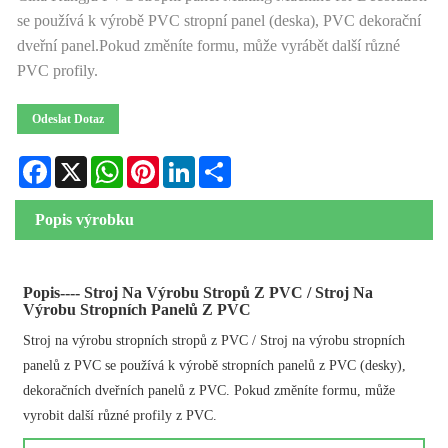
se používá k výrobě PVC stropní panel (deska), PVC dekorační
dveřní panel.Pokud změníte formu, může vyrábět další různé
PVC profily.
Odeslat Dotaz
Facebook
X
WhatsApp
Pinterest
LinkedIn
Share
Popis výrobku
Popis---- Stroj Na Výrobu Stropů Z PVC / Stroj Na
Výrobu Stropních Panelů Z PVC
Stroj na výrobu stropních stropů z PVC / Stroj na výrobu stropních
panelů z PVC se používá k výrobě stropních panelů z PVC (desky),
dekoračních dveřních panelů z PVC. Pokud změníte formu, může
vyrobit další různé profily z PVC.