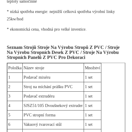
teploty samočinné
* nízká spotřeba energie: nejnižší celková spotřeba výrobní linky
25kw/hod
* ekonomická cena, vhodná pro velké investice.
Seznam Strojů Stroje Na Výrobu Stropů Z PVC / Stroje
Na Výrobu Stropních Desek Z PVC / Stroje Na Výrobu
Stropních Panelů Z PVC Pro Dekoraci
Položka
Název stroje
Množství
1
Podavač mixéru
1 set
2
Stroj na míchání prášku PVC
1 set
3
Podavač extrudéru
1 set
4
SJSZ51/105 Dvoušnekový extruder
1 set
5
PVC stropní forma
1 set
6
Vakuový tvarovací stůl
1 set