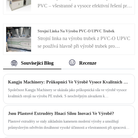
průmyslových, zemědělských a dalších
PVC – všestranné a vysoce efektivní řešení pro
oblastech. Stroj na výrobu HDPE trubek
vaše potřeby olepování hran. Tato plně
obvykle obsahuje klíčové komponenty, jako je
automatizovaná výrobní linka je určena pro
systém podávání materiálu, systém vytlačování,
velkoobjemovou a nízkoodpadovou výrobu
Strojní Linka Na Výrobu PVC-O UPVC Trubek
chladicí systém, řezací systém a řídicí systém,
olepovacích pásek z PVC vyrobených podle
Strojní linka na výrobu trubek z PVC-O UPVC
zajišťující výrobu vysoce kvalitních a
nejvyšších standardů kvality a přesnosti.
se používá hlavně při výrobě trubek pro
standardně vyhovujících HDPE trubek.
zemědělské a stavební instalatérské práce,
pokládání kabelů atd. Jako profesionální
Související Blog
Recenze
výrobce bychom vám rádi poskytli produkty. A
my vám nabídneme nejlepší poprodejní servis a
Kangju Machinery: Průkopníci Ve Výrobě Vysoce Kvalitních PE Potrubních Strojů
včasné dodání.
Společnost Kangju Machinery se ukázala jako průkopnická síla ve výrobě vysoce
kvalitních strojů na výrobu PE trubek. S neochvějným závazkem k
technologickému pokroku a spokojenosti zákazníků se společnost Kangju
Machinery etablovala jako poskytovatel řešení pro podniky, které hledají spolehlivé
Jsou Plastové Extrudéry Hnací Silou Inovací Ve Výrobě?
a efektivní zařízení na výrobu PE trubek.
Plastové extrudéry se staly základním kamenem moderní výroby a umožňují
průmyslovým odvětvím dosáhnout vysoké účinnosti a všestrannosti při zpracování
plastů. Jak technologie postupuje, poptávka po přesných a spolehlivých