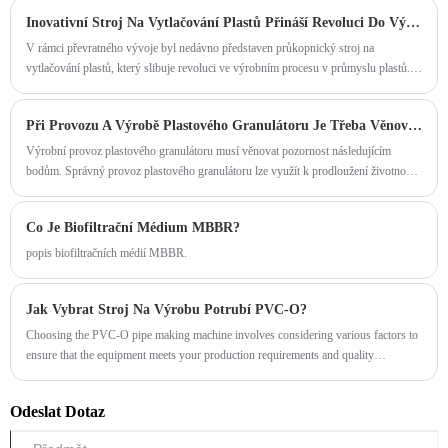
vytlačovacích zařízeních stále roste.
Inovativní Stroj Na Vytlačování Plastů Přináší Revoluci Do Výrobního Procesu
V rámci převratného vývoje byl nedávno představen průkopnický stroj na
vytlačování plastů, který slibuje revoluci ve výrobním procesu v průmyslu plastů.
Toto špičkové zařízení, vybavené nejmodernější technologií, je nastaveno tak, aby
zvýšilo efektivitu výroby, snížilo množství odpadu a nabídlo bezkonkurenční
Při Provozu A Výrobě Plastového Granulátoru Je Třeba Věnovat Pozornost Následujícím Bodům
přesnost při vytlačování plastů.
Výrobní provoz plastového granulátoru musí věnovat pozornost následujícím
bodům. Správný provoz plastového granulátoru lze využít k prodloužení životnosti
zařízení. Používání plastového granulátoru se však v našem každodenním životě
nevěnuje dostatečná pozornost a bude také Abychom způsobili zbytečné problémy,
Co Je Biofiltrační Médium MBBR?
je třeba mít na paměti následující body.
popis biofiltračních médií MBBR.
Jak Vybrat Stroj Na Výrobu Potrubí PVC-O?
Choosing the PVC-O pipe making machine involves considering various factors to
ensure that the equipment meets your production requirements and quality
standards. Here are some key factors to consider when selecting a PVC-O pipe
making machine:
Odeslat Dotaz