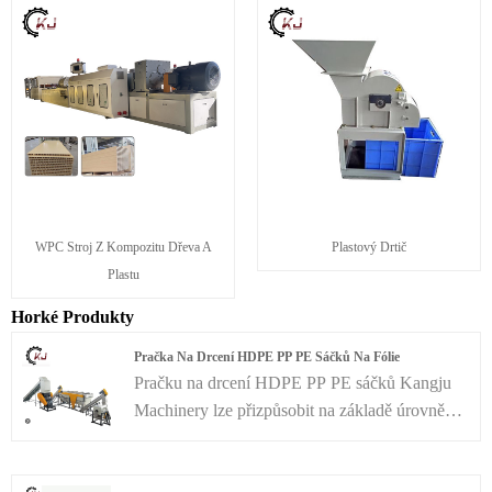
WPC Stroj Z Kompozitu Dřeva A
Plastový Drtič
Plastu
Horké Produkty
Pračka Na Drcení HDPE PP PE Sáčků Na Fólie
Pračku na drcení HDPE PP PE sáčků Kangju
Machinery lze přizpůsobit na základě úrovně
kontaminace PP PE fólie/sáčku, čímž je
zaručena kvalita konečného produktu.