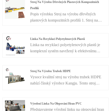
Zarovnáním výrobní linky s následnými
Stroj Na Výrobu Dřevěných Plastových Kompozitních
zpracovatelskými kroky (granulační systém)
Profilů
tento stroj efektivně převádí odpad a
Popis výrobku Stroj na výrobu dřevěných
kontaminované PP PE fólie/sáčky na PP PE
plastových kompozitních profilů 1. Stroj na
granule, čímž otevírá cestu pro vytváření
výrobu podlah WPC lze použít k výrobě podlah
nových PP PE produktů.
WPC, plotů, altánů, laviček, odpadkových košů
atd. 2. Stroj na výrobu podlah WPC se skládá
Linka Na Recyklaci Polyetylenových Plastů
Linka na recyklaci polyetylenových plastů je
hlavně ze šnekového podavače, kónického
komplexní systém navržený k efektivnímu
dvoušnekového extrudéru SJSZ65/132, formy,
využití a přeměně odpadního polyetylenového
vakuového nastavovacího stolu, řezacího stroje
plastu na znovu použitelné materiály. Tato
a stohovače. 3.Výměnou různých forem lze k
recyklační linka zahrnuje pokročilou technologii
výrobě WPC profilů použít stejnou výrobní
Stroj Na Výrobu Trubek HDPE
a účinné procesy k zajištění maximálního využití
linku.
Vysoce kvalitní stroj na výrobu trubek HDPE
zdrojů a udržitelnosti životního prostředí.
nabízí čínský výrobce Kangju. Tento stroj
Kangju je profesionálním výrobcem a
využívá přesné procesy a pokročilé technologie
dodavatelem linky na recyklaci polyetylenových
k přeměně HDPE materiálů na trubky různých
plastů v Číně.
specifikací a délek. Tyto trubky jsou široce
Výrobní Linka Na Olepování Hran PVC
používány ve stavebnictví, komunálních,
Představujeme výrobní linku na olepování hran