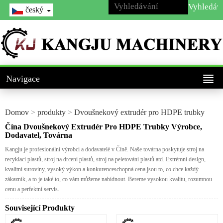
český
Navigace
Domov
>
produkty
>
Dvoušnekový extrudér pro HDPE trubky
Čína Dvoušnekový Extrudér Pro HDPE Trubky Výrobce,
Dodavatel, Továrna
Kangju je profesionální výrobci a dodavatelé v Číně. Naše továrna poskytuje stroj na
recyklaci plastů, stroj na drcení plastů, stroj na peletování plastů atd. Extrémní design,
kvalitní suroviny, vysoký výkon a konkurenceschopná cena jsou to, co chce každý
zákazník, a to je také to, co vám můžeme nabídnout. Bereme vysokou kvalitu, rozumnou
cenu a perfektní servis.
Související Produkty