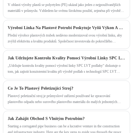
V oblasti výroby plastů se polyetylen (PE) ukázal jako jeden z nejpoužívanějších
materiálů v průmyslu. Vzhledem ke svému širokému použití, zejména při výrobě
trubek, se stroj na výrobu PE trubek stal nezbytnou součástí strojního zařízení v
plastikářském průmyslu.
Výrobní Linka Na Plastové Potrubí Poskytuje Vyšší Výkon A Kvalitu
Přední výrobce plastových trubek nedávno modernizoval svou výrobní linku, aby
zvýšil efektivitu a kvalitu produktů. Společnost investovala do pokročilého
vybavení a technologií, které umožňují rychlejší a přesnější vytlačování plastových
trubek pro různé aplikace.
Jak Udržujete Kontrolu Kvality Pomocí Výrobní Linky SPC LVT?
„Udržujte kontrolu kvality pomocí výrobní linky SPC LVT podlahy“ diskutuje o
tom, jak zajistit konzistentní kvalitu při výrobě podlah s technologií SPC LVT
pomocí metod statistického řízení (SPC).
Co Je To Plastový Peletizující Stroj?
Plastový peletizační stroj je průmyslové zařízení používané ke zpracování
plastového odpadu nebo surového plastového materiálu do malých jednotných
pelet. Tyto pelety jsou surovinou pro výrobu různých plastových výrobků.
Peletizující stroj hraje klíčovou roli při recyklaci a plastovém průmyslu plastů a
Jak Zahájit Obchod S Vlnitým Potrubím?
transformuje plastové kousky na opakovaně použitelné pelety pro další výrobu.
Starting a corrugated pipe business can be a lucrative venture in the construction
and infrastructure industry. Here are the key steps to guide you through the process