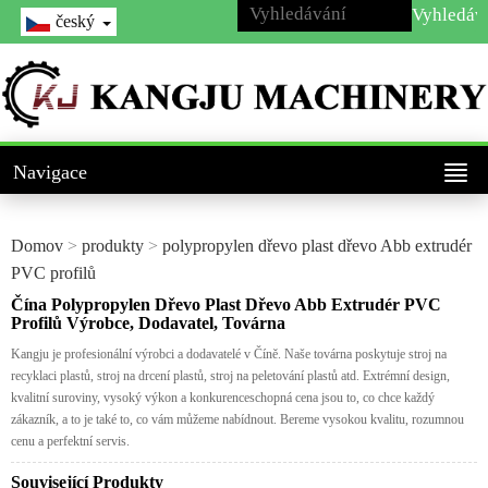
český
Navigace
Domov
>
produkty
>
polypropylen dřevo plast dřevo Abb extrudér
PVC profilů
Čína Polypropylen Dřevo Plast Dřevo Abb Extrudér PVC
Profilů Výrobce, Dodavatel, Továrna
Kangju je profesionální výrobci a dodavatelé v Číně. Naše továrna poskytuje stroj na
recyklaci plastů, stroj na drcení plastů, stroj na peletování plastů atd. Extrémní design,
kvalitní suroviny, vysoký výkon a konkurenceschopná cena jsou to, co chce každý
zákazník, a to je také to, co vám můžeme nabídnout. Bereme vysokou kvalitu, rozumnou
cenu a perfektní servis.
Související Produkty