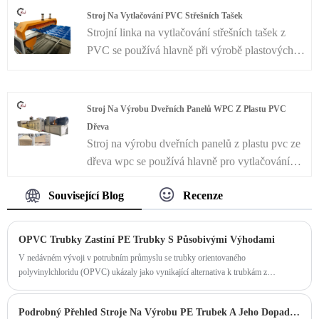
zahrnovat procesy vytlačování, kde se PVC
tradičních materiálů, ale také prodloužit
Stroj Na Vytlačování PVC Střešních Tašek
materiály taví a formují do požadovaných tvarů
životnost a snížit aplikační náklady panelů.
Strojní linka na vytlačování střešních tašek z
panelů, po kterých následuje chlazení a
PVC se používá hlavně při výrobě plastových
dokončovací fáze, aby se získal konečný
glazovaných dlaždic. Plastové glazované
produkt.
dlaždice jsou široce používány v továrnách v
zahradním stylu, turistických scénických
Stroj Na Výrobu Dveřních Panelů WPC Z Plastu PVC
místech, pavilonech, hotelech, rodinných
Dřeva
domech atd.
Stroj na výrobu dveřních panelů z plastu pvc ze
dřeva wpc se používá hlavně pro vytlačování
šířky dveří a okenních desek WPC. Výrobní
Související Blog
Recenze
linka na výrobu dveřních a okenních desek
WPC zahrnuje následující hlavní části: kónický
dvoušnekový extrudér, vakuový formovací stůl,
OPVC Trubky Zastíní PE Trubky S Působivými Výhodami
spaří chladicí nádrž, stroj na odtah desek, stroj
V nedávném vývoji v potrubním průmyslu se trubky orientovaného
na řezání desek, stohovač desek.
polyvinylchloridu (OPVC) ukázaly jako vynikající alternativa k trubkám z
polyetylénu (PE), nabízející řadu výhod, které si získaly pozornost profesionálů i
spotřebitelů.
​Podrobný Přehled Stroje Na Výrobu PE Trubek A Jeho Dopadu Na Plastikářský Průmysl