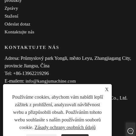
produkty
Zprávy
Stažení
Odeslat dotaz
Kontaktujte nás
KONTAKTUJTE NÁS
Adresa: Průmyslový park Yongli, město Leyu, Zhangjiagang City,
provincie Jiangsu, Čína
Tel: +86-13962219296
E-mailem:
info@kangjumachine.com
X
Používáme cookies, abychom vám nabídli lepší
Copyright © 2023 Zhangjiagang Kangju Machinery Co., Ltd.
zážitek z prohlížení, analyzovali návštěvnost
Všechna práva vyhrazena.
webu a přizpůsobili obsah. Používáním tohoto
webu souhlasíte s naším používáním souborů
cookie.
Zásady ochrany osobních údajů
LINKS
SITEMAP
RSS
XML